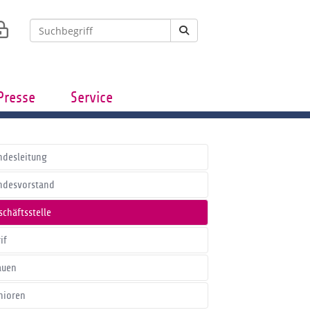
Presse
Service
ndesleitung
ndesvorstand
schäftsstelle
if
auen
nioren