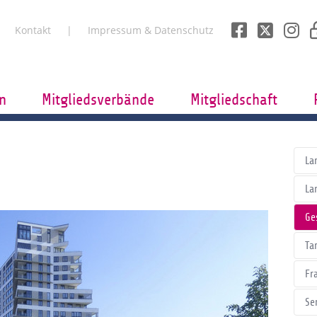
Kontakt
Impressum & Datenschutz
n
Mitgliedsverbände
Mitgliedschaft
La
La
Ge
Tar
Fr
Se