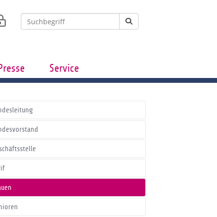
Presse
Service
ndesleitung
ndesvorstand
schäftsstelle
if
auen
nioren