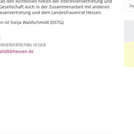
äß den Richtlinien neben der Interessenvertretung und
Ju
nd Gesellschaft auch in der Zusammenarbeit mit anderen
rauenvertretung und dem Landesfrauenrat Hessen.
n ist Sonja Waldschmidt (DSTG).
t
 FRAUENVERTRETUNG HESSEN
(at)dbbhessen.de