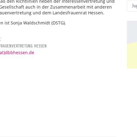
äß den Richtlinien neben der Interessenvertretung und
Ju
nd Gesellschaft auch in der Zusammenarbeit mit anderen
rauenvertretung und dem Landesfrauenrat Hessen.
n ist Sonja Waldschmidt (DSTG).
t
 FRAUENVERTRETUNG HESSEN
(at)dbbhessen.de