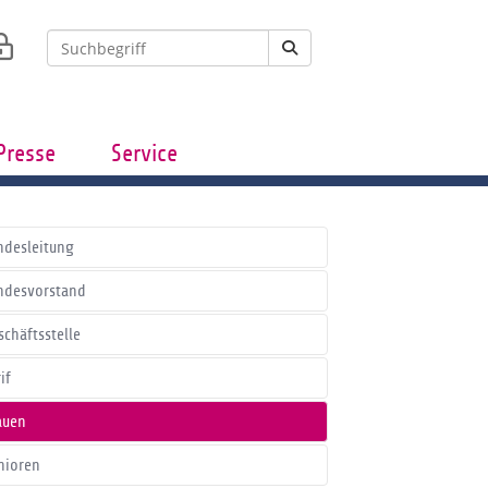
Presse
Service
ndesleitung
ndesvorstand
schäftsstelle
if
auen
nioren