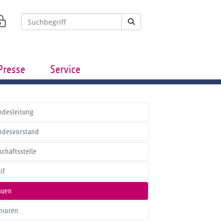
Presse
Service
ndesleitung
ndesvorstand
schäftsstelle
if
auen
nioren