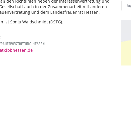
äß den Richtlinien neben der Interessenvertretung und
Ju
nd Gesellschaft auch in der Zusammenarbeit mit anderen
rauenvertretung und dem Landesfrauenrat Hessen.
n ist Sonja Waldschmidt (DSTG).
t
 FRAUENVERTRETUNG HESSEN
(at)dbbhessen.de