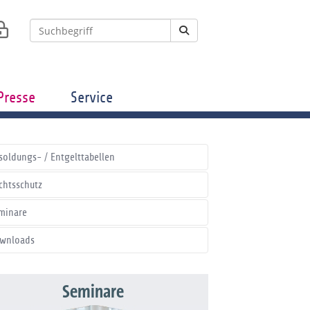
Presse
Service
soldungs- / Entgelttabellen
chtsschutz
minare
wnloads
Seminare