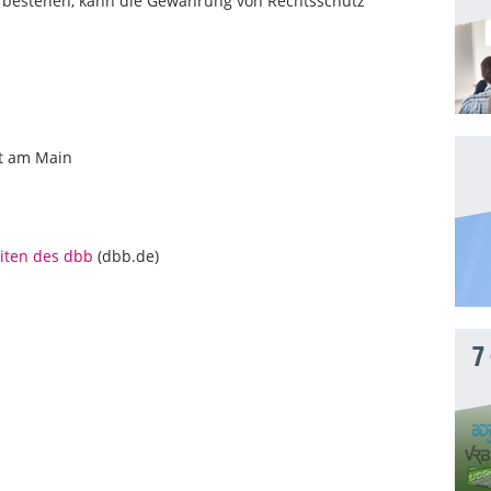
en bestehen, kann die Gewährung von Rechtsschutz
rt am Main
iten des dbb
(dbb.de)
7