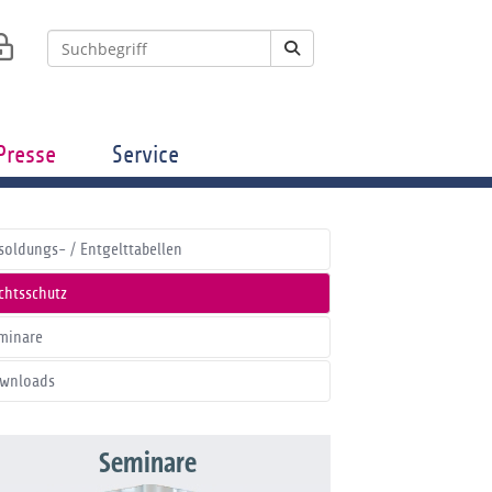
Presse
Service
soldungs- / Entgelttabellen
chtsschutz
minare
wnloads
Seminare