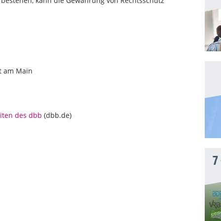
en bestehen, kann die Gewährung von Rechtsschutz
rt am Main
iten des dbb
(dbb.de)
7