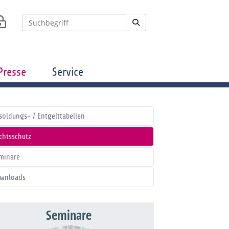
Presse
Service
soldungs- / Entgelttabellen
chtsschutz
minare
wnloads
Seminare