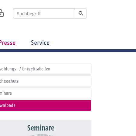
Presse
Service
soldungs- / Entgelttabellen
chtsschutz
minare
wnloads
Seminare