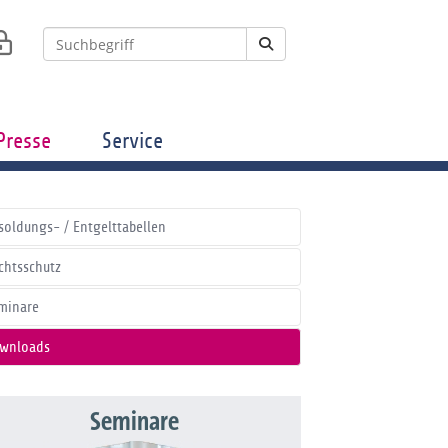
Presse
Service
soldungs- / Entgelttabellen
chtsschutz
minare
wnloads
Seminare