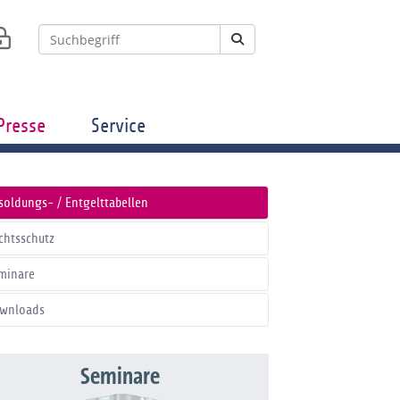
Presse
Service
soldungs- / Entgelttabellen
chtsschutz
minare
wnloads
Seminare