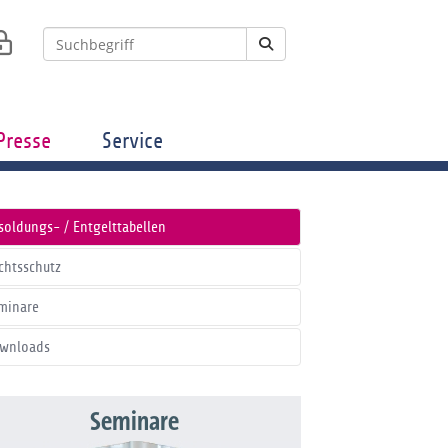
Presse
Service
soldungs- / Entgelttabellen
chtsschutz
minare
wnloads
Seminare