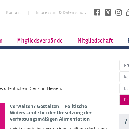
Kontakt
Impressum & Datenschutz
n
Mitgliedsverbände
Mitgliedschaft
Pr
Na
 öffentlichen Dienst in Hessen.
Do
Po
Verwalten? Gestalten! - Politische
Widerstände bei der Umsetzung der
verfassungsmäßigen Alimentation
7
Heini Schmitt im Gespräch mit Philipp Erlach über