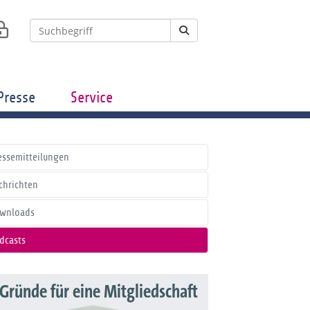
Presse
Service
essemitteilungen
chrichten
wnloads
dcasts
 Gründe für eine Mitgliedschaft