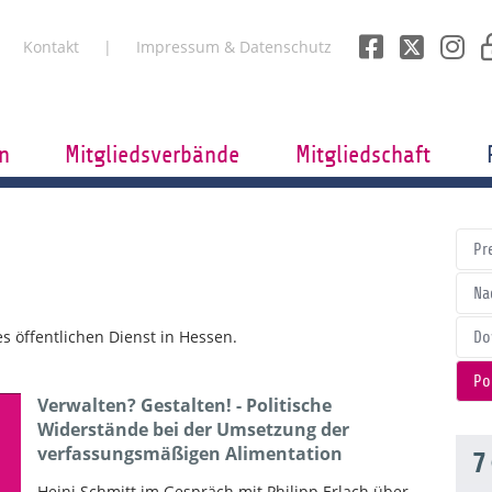
Kontakt
Impressum & Datenschutz
n
Mitgliedsverbände
Mitgliedschaft
Pr
Na
 öffentlichen Dienst in Hessen.
Do
Po
Verwalten? Gestalten! - Politische
Widerstände bei der Umsetzung der
verfassungsmäßigen Alimentation
7
Heini Schmitt im Gespräch mit Philipp Erlach über