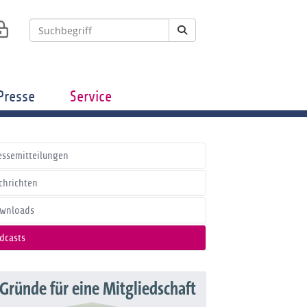
Presse
Service
essemitteilungen
chrichten
wnloads
dcasts
 Gründe für eine Mitgliedschaft