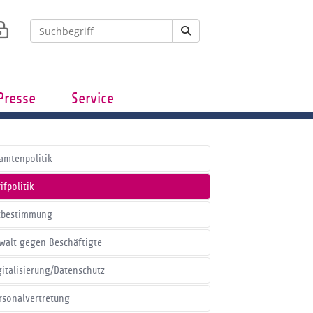
Presse
Service
amtenpolitik
ifpolitik
tbestimmung
walt gegen Beschäftigte
gitalisierung/Datenschutz
rsonalvertretung