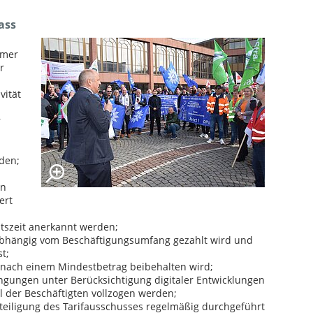
ass
hmer
r
vität
r
den;
on
ert
itszeit anerkannt werden;
abhängig vom Beschäftigungsumfang gezahlt wird und
t;
 nach einem Mindestbetrag beibehalten wird;
ngungen unter Berücksichtigung digitaler Entwicklungen
 der Beschäftigten vollzogen werden;
eteiligung des Tarifausschusses regelmäßig durchgeführt