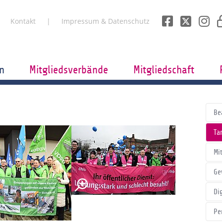
Kontakt
Impressum & Datenschutz
n
Mitgliedsverbände
Mitgliedschaft
Be
Tar
Mi
Ge
Di
Pe