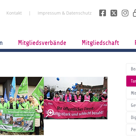
Kontakt
Impressum & Datenschutz
n
Mitgliedsverbände
Mitgliedschaft
Be
Tar
Mi
Ge
Di
Pe