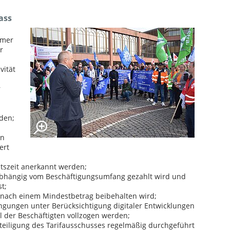
ass
hmer
r
vität
r
den;
on
ert
itszeit anerkannt werden;
abhängig vom Beschäftigungsumfang gezahlt wird und
t;
 nach einem Mindestbetrag beibehalten wird;
ngungen unter Berücksichtigung digitaler Entwicklungen
 der Beschäftigten vollzogen werden;
eteiligung des Tarifausschusses regelmäßig durchgeführt