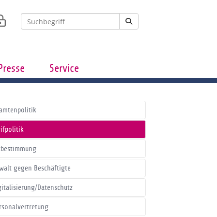
Presse
Service
amtenpolitik
ifpolitik
tbestimmung
walt gegen Beschäftigte
gitalisierung/Datenschutz
rsonalvertretung