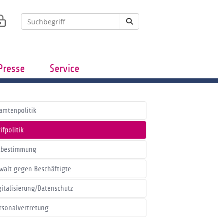
Presse
Service
amtenpolitik
ifpolitik
tbestimmung
walt gegen Beschäftigte
gitalisierung/Datenschutz
rsonalvertretung