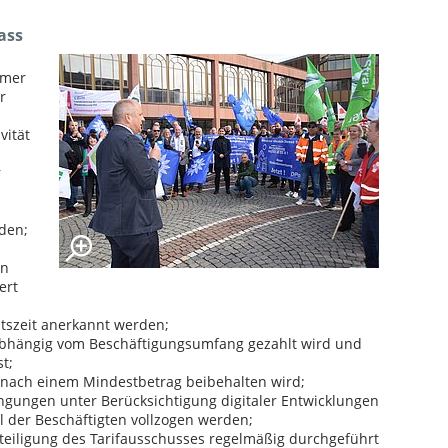
ass
hmer
r
vität
r
den;
on
ert
itszeit anerkannt werden;
abhängig vom Beschäftigungsumfang gezahlt wird und
t;
 nach einem Mindestbetrag beibehalten wird;
ngungen unter Berücksichtigung digitaler Entwicklungen
 der Beschäftigten vollzogen werden;
eteiligung des Tarifausschusses regelmäßig durchgeführt