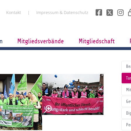
Kontakt
Impressum & Datenschutz
n
Mitgliedsverbände
Mitgliedschaft
Be
Tar
Mi
Ge
Di
Pe