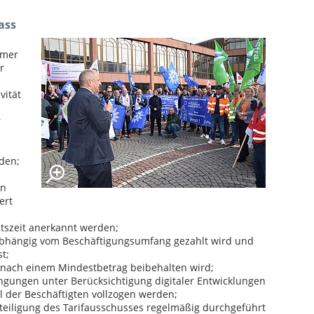
ass
hmer
r
vität
r
den;
on
ert
itszeit anerkannt werden;
abhängig vom Beschäftigungsumfang gezahlt wird und
t;
 nach einem Mindestbetrag beibehalten wird;
ngungen unter Berücksichtigung digitaler Entwicklungen
 der Beschäftigten vollzogen werden;
eteiligung des Tarifausschusses regelmäßig durchgeführt