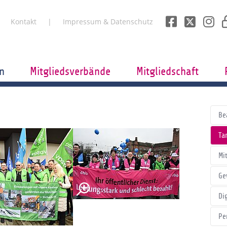
Kontakt
Impressum & Datenschutz
n
Mitgliedsverbände
Mitgliedschaft
Be
Tar
Mi
Ge
Di
Pe