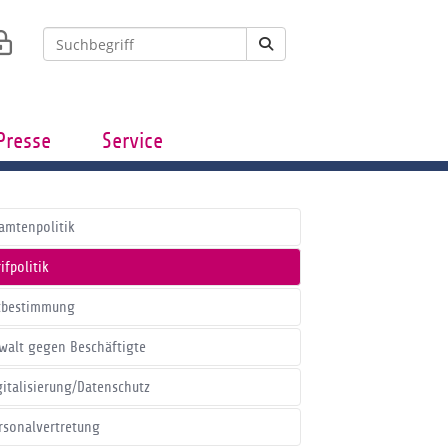
Presse
Service
amtenpolitik
ifpolitik
tbestimmung
walt gegen Beschäftigte
gitalisierung/Datenschutz
rsonalvertretung