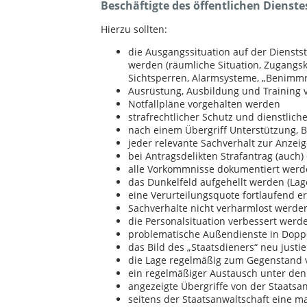
Beschäftigte des öffentlichen Dienst
Hierzu sollten:
die Ausgangssituation auf der Dienstst
werden (räumliche Situation, Zugangsk
Sichtsperren, Alarmsysteme, „Benimm
Ausrüstung, Ausbildung und Training 
Notfallpläne vorgehalten werden
strafrechtlicher Schutz und dienstlic
nach einem Übergriff Unterstützung, B
jeder relevante Sachverhalt zur Anzei
bei Antragsdelikten Strafantrag (auch)
alle Vorkommnisse dokumentiert wer
das Dunkelfeld aufgehellt werden (Lage
eine Verurteilungsquote fortlaufend e
Sachverhalte nicht verharmlost werde
die Personalsituation verbessert werd
problematische Außendienste in Dopp
das Bild des „Staatsdieners“ neu just
die Lage regelmäßig zum Gegenstand
ein regelmäßiger Austausch unter den 
angezeigte Übergriffe von der Staatsa
seitens der Staatsanwaltschaft eine m