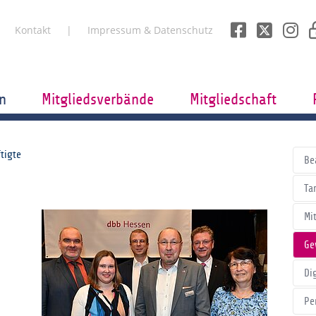
Kontakt
Impressum & Datenschutz
n
Mitgliedsverbände
Mitgliedschaft
tigte
Be
Tar
Mi
Ge
Di
Pe