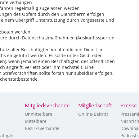
trafe verhängen
fahren regelmäßig zugelassen werden
ungen des Opfers durch den Dienstherrn erfolgen
h einem Übergriff Unterstützung durch Vorgesetzte und
ngeboten werden
ndere durch Datenschutzmaßnahmen (Auskunftssperren
hutz aller Beschäftigten im öffentlichen Dienst im
hs eingeführt werden. Es sollte unter Geld- oder
hen), wenn jemand einen Beschäftigten des öffentlichen
ich angreift, verletzt oder ihm nachstellt. Eine
Strafvorschriften sollte fortan nur subsidiär erfolgen,
echenstatbestände.
Mitgliedsverbände
Mitgliedschaft
Presse
Unmittelbare
Online-Beitritt
Pressemi
Mittelbare
Nachric
Bezirksverbände
Downloa
äftigte
Podcasts