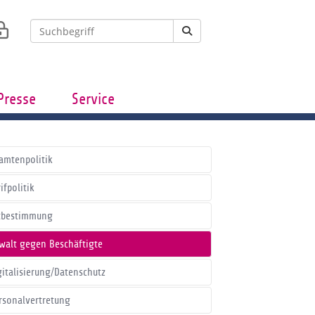
Presse
Service
amtenpolitik
ifpolitik
tbestimmung
walt gegen Beschäftigte
gitalisierung/Datenschutz
rsonalvertretung