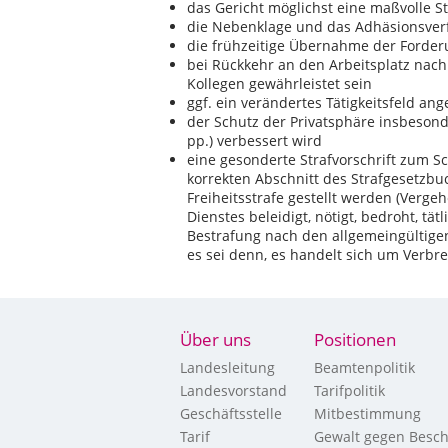
das Gericht möglichst eine maßvolle S
die Nebenklage und das Adhäsionsver
die frühzeitige Übernahme der Forder
bei Rückkehr an den Arbeitsplatz nac
Kollegen gewährleistet sein
ggf. ein verändertes Tätigkeitsfeld a
der Schutz der Privatsphäre insbeso
pp.) verbessert wird
eine gesonderte Strafvorschrift zum Sc
korrekten Abschnitt des Strafgesetzbuc
Freiheitsstrafe gestellt werden (Verge
Dienstes beleidigt, nötigt, bedroht, tätl
Bestrafung nach den allgemeingültigen 
es sei denn, es handelt sich um Verbr
Über uns
Positionen
Landesleitung
Beamtenpolitik
Landesvorstand
Tarifpolitik
Geschäftsstelle
Mitbestimmung
Tarif
Gewalt gegen Besch