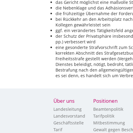
das Gericht möglichst eine maßvolle S
die Nebenklage und das Adhäsionsver
die frühzeitige Übernahme der Forder
bei Rückkehr an den Arbeitsplatz nac
Kollegen gewährleistet sein
ggf. ein verändertes Tätigkeitsfeld a
der Schutz der Privatsphäre insbeso
pp.) verbessert wird
eine gesonderte Strafvorschrift zum Sc
korrekten Abschnitt des Strafgesetzbuc
Freiheitsstrafe gestellt werden (Verge
Dienstes beleidigt, nötigt, bedroht, tätl
Bestrafung nach den allgemeingültigen 
es sei denn, es handelt sich um Verbr
Über uns
Positionen
Landesleitung
Beamtenpolitik
Landesvorstand
Tarifpolitik
Geschäftsstelle
Mitbestimmung
Tarif
Gewalt gegen Besch