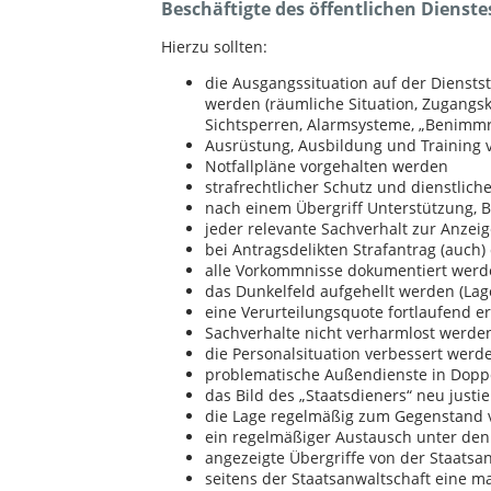
Beschäftigte des öffentlichen Dienst
Hierzu sollten:
die Ausgangssituation auf der Dienstst
werden (räumliche Situation, Zugangsk
Sichtsperren, Alarmsysteme, „Benimm
Ausrüstung, Ausbildung und Training 
Notfallpläne vorgehalten werden
strafrechtlicher Schutz und dienstlic
nach einem Übergriff Unterstützung, B
jeder relevante Sachverhalt zur Anzei
bei Antragsdelikten Strafantrag (auch)
alle Vorkommnisse dokumentiert wer
das Dunkelfeld aufgehellt werden (Lage
eine Verurteilungsquote fortlaufend e
Sachverhalte nicht verharmlost werde
die Personalsituation verbessert werd
problematische Außendienste in Dopp
das Bild des „Staatsdieners“ neu just
die Lage regelmäßig zum Gegenstand
ein regelmäßiger Austausch unter den 
angezeigte Übergriffe von der Staatsa
seitens der Staatsanwaltschaft eine m