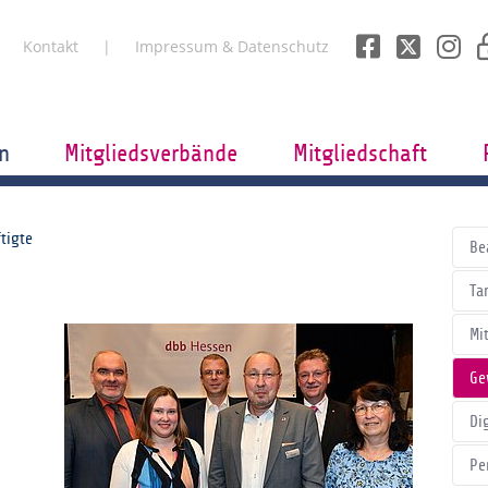
Kontakt
Impressum & Datenschutz
n
Mitgliedsverbände
Mitgliedschaft
tigte
Be
Tar
Mi
Ge
Di
Pe