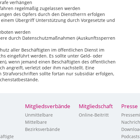
trafe verhängen
fahren regelmäßig zugelassen werden
ungen des Opfers durch den Dienstherrn erfolgen
h einem Übergriff Unterstützung durch Vorgesetzte und
ngeboten werden
ndere durch Datenschutzmaßnahmen (Auskunftssperren
hutz aller Beschäftigten im öffentlichen Dienst im
hs eingeführt werden. Es sollte unter Geld- oder
hen), wenn jemand einen Beschäftigten des öffentlichen
ich angreift, verletzt oder ihm nachstellt. Eine
Strafvorschriften sollte fortan nur subsidiär erfolgen,
echenstatbestände.
Mitgliedsverbände
Mitgliedschaft
Presse
Unmittelbare
Online-Beitritt
Pressemi
Mittelbare
Nachric
Bezirksverbände
Downloa
äftigte
Podcasts