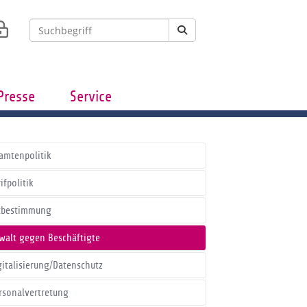
Presse
Service
amtenpolitik
ifpolitik
tbestimmung
walt gegen Beschäftigte
gitalisierung/Datenschutz
rsonalvertretung