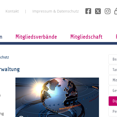
Kontakt
Impressum & Datenschutz
n
Mitgliedsverbände
Mitgliedschaft
schutz
Be
erwaltung
Tar
Mi
Ge
s
Di
Pe
ung