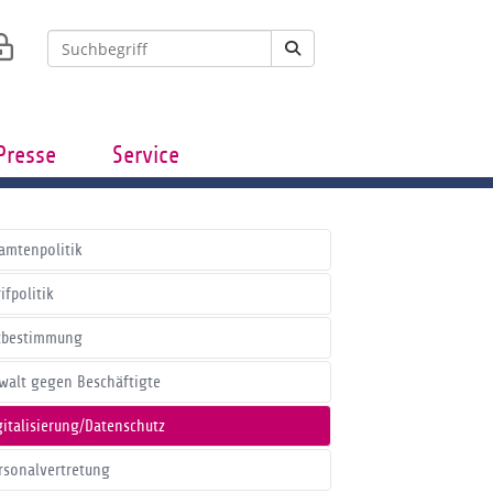
Presse
Service
amtenpolitik
ifpolitik
tbestimmung
walt gegen Beschäftigte
gitalisierung/Datenschutz
rsonalvertretung