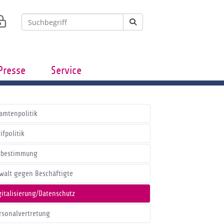
Presse
Service
amtenpolitik
ifpolitik
tbestimmung
walt gegen Beschäftigte
gitalisierung/Datenschutz
rsonalvertretung