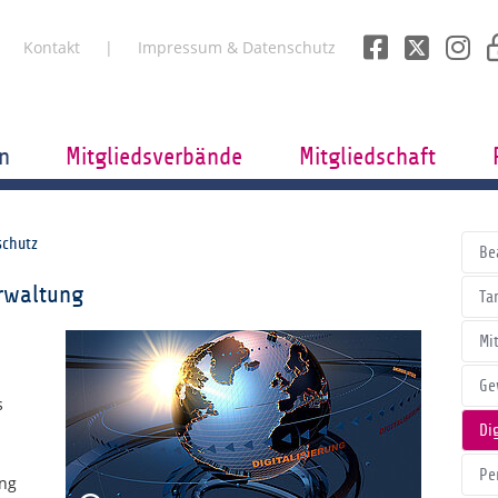
Kontakt
Impressum & Datenschutz
n
Mitgliedsverbände
Mitgliedschaft
schutz
Be
erwaltung
Tar
Mi
Ge
s
Di
Pe
ung