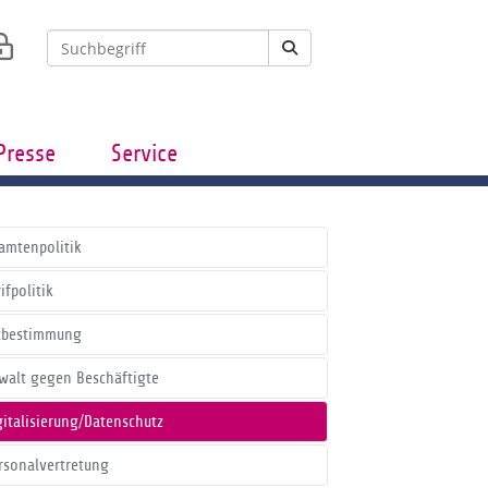
Presse
Service
amtenpolitik
ifpolitik
tbestimmung
walt gegen Beschäftigte
gitalisierung/Datenschutz
rsonalvertretung