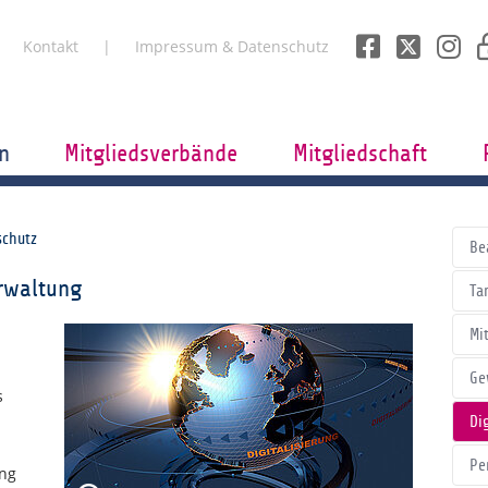
Kontakt
Impressum & Datenschutz
n
Mitgliedsverbände
Mitgliedschaft
schutz
Be
erwaltung
Tar
Mi
Ge
s
Di
Pe
ung