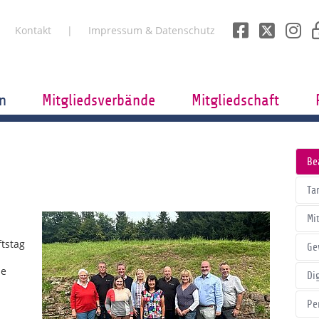
Kontakt
Impressum & Datenschutz
n
Mitgliedsverbände
Mitgliedschaft
Be
Tar
Mi
tstag
Ge
de
Di
Pe