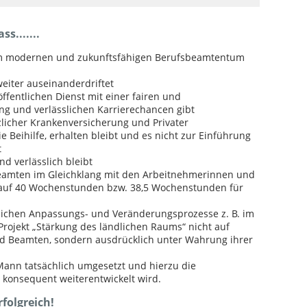
s.......
nem modernen und zukunftsfähigen Berufsbeamtentum
weiter auseinanderdriftet
öffentlichen Dienst mit einer fairen und
ng und verlässlichen Karrierechancen gibt
licher Krankenversicherung und Privater
 Beihilfe, erhalten bleibt und es nicht zur Einführung
t
d verlässlich bleibt
Beamten im Gleichklang mit den Arbeitnehmerinnen und
auf 40 Wochenstunden bzw. 38,5 Wochenstunden für
tlichen Anpassungs- und Veränderungsprozesse z. B. im
rojekt „Stärkung des ländlichen Raums“ nicht auf
d Beamten, sondern ausdrücklich unter Wahrung ihrer
Mann tatsächlich umgesetzt und hierzu die
e konsequent weiterentwickelt wird.
rfolgreich!