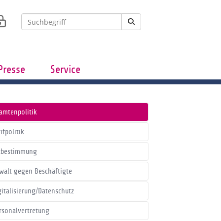
Presse
Service
amtenpolitik
ifpolitik
tbestimmung
walt gegen Beschäftigte
gitalisierung/Datenschutz
rsonalvertretung