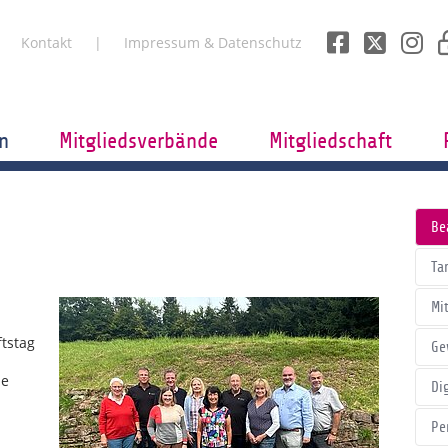
Kontakt
Impressum & Datenschutz
n
Mitgliedsverbände
Mitgliedschaft
Be
Tar
Mi
tstag
Ge
de
Di
Pe