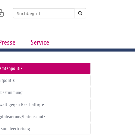
Presse
Service
amtenpolitik
ifpolitik
tbestimmung
walt gegen Beschäftigte
gitalisierung/Datenschutz
rsonalvertretung