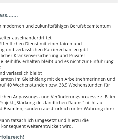
s.......
nem modernen und zukunftsfähigen Berufsbeamtentum
weiter auseinanderdriftet
öffentlichen Dienst mit einer fairen und
ng und verlässlichen Karrierechancen gibt
licher Krankenversicherung und Privater
 Beihilfe, erhalten bleibt und es nicht zur Einführung
t
d verlässlich bleibt
Beamten im Gleichklang mit den Arbeitnehmerinnen und
auf 40 Wochenstunden bzw. 38,5 Wochenstunden für
tlichen Anpassungs- und Veränderungsprozesse z. B. im
rojekt „Stärkung des ländlichen Raums“ nicht auf
d Beamten, sondern ausdrücklich unter Wahrung ihrer
Mann tatsächlich umgesetzt und hierzu die
e konsequent weiterentwickelt wird.
rfolgreich!