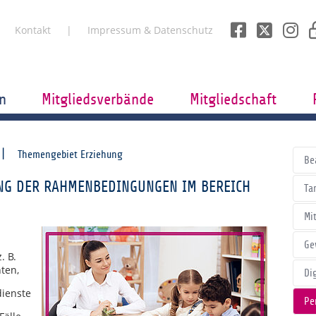
Kontakt
Impressum & Datenschutz
n
Mitgliedsverbände
Mitgliedschaft
Themengebiet Erziehung
Be
UNG DER RAHMENBEDINGUNGEN IM BEREICH
Tar
Mi
Ge
. B.
nten,
Di
dienste
Pe