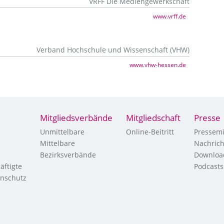
VRFF Die Mediengewerkschaft
www.vrff.de
Verband Hochschule und Wissenschaft (VHW)
www.vhw-hessen.de
Mitgliedsverbände
Mitgliedschaft
Presse
Unmittelbare
Online-Beitritt
Pressemi
Mittelbare
Nachric
Bezirksverbände
Downloa
äftigte
Podcasts
enschutz