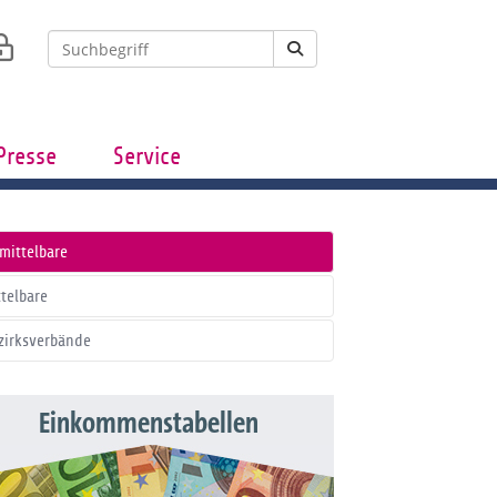
Presse
Service
mittelbare
ttelbare
zirksverbände
Einkommenstabellen