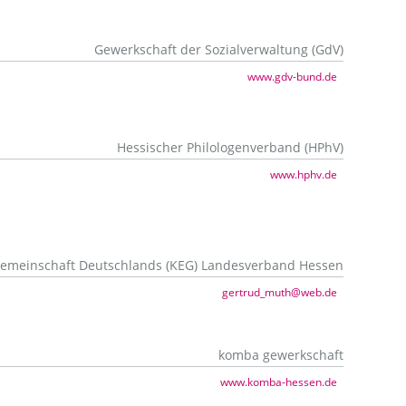
Gewerkschaft der Sozialverwaltung (GdV)
www.gdv-bund.de
Hessischer Philologenverband (HPhV)
www.hphv.de
gemeinschaft Deutschlands (KEG) Landesverband Hessen
gertrud_muth@web.de
komba gewerkschaft
www.komba-hessen.de