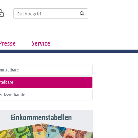
Presse
Service
mittelbare
ttelbare
zirksverbände
Einkommenstabellen