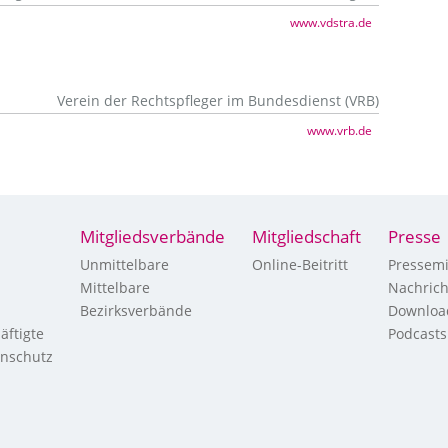
www.vdstra.de
Verein der Rechtspfleger im Bundesdienst (VRB)
www.vrb.de
Mitgliedsverbände
Mitgliedschaft
Presse
Unmittelbare
Online-Beitritt
Pressemi
Mittelbare
Nachric
Bezirksverbände
Downloa
äftigte
Podcasts
enschutz