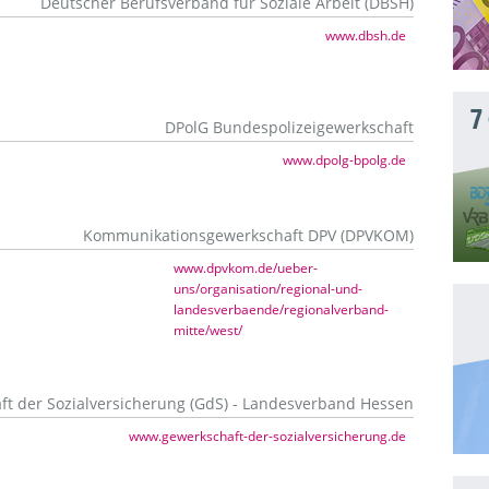
Deutscher Berufsverband für Soziale Arbeit (DBSH)
www.dbsh.de
7
DPolG Bundespolizeigewerkschaft
www.dpolg-bpolg.de
Kommunikationsgewerkschaft DPV (DPVKOM)
www.dpvkom.de/ueber-
uns/organisation/regional-und-
landesverbaende/regionalverband-
mitte/west/
t der Sozialversicherung (GdS) - Landesverband Hessen
www.gewerkschaft-der-sozialversicherung.de