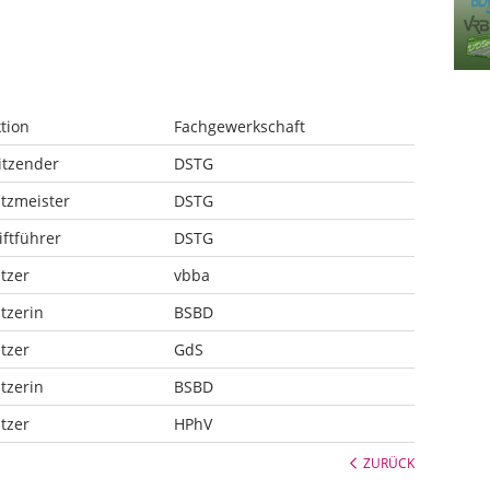
tion
Fachgewerkschaft
itzender
DSTG
tzmeister
DSTG
iftführer
DSTG
itzer
vbba
itzerin
BSBD
itzer
GdS
itzerin
BSBD
itzer
HPhV
ZURÜCK