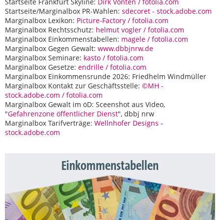
Startseite Frankfurt Skyline:
Dirk Vonten / fotolia.com
Startseite/Marginalbox PR-Wahlen:
sdecoret - stock.adobe.com
Marginalbox Lexikon:
Picture-Factory / fotolia.com
Marginalbox Rechtsschutz:
helmut vogler / fotolia.com
Marginalbox Einkommenstabellen:
magele / fotolia.com
Marginalbox Gegen Gewalt:
www.dbbjnrw.de
Marginalbox Seminare:
kasto / fotolia.com
Marginalbox Gesetze:
endrille / fotolia.com
Marginalbox Einkommensrunde 2026: Friedhelm Windmüller
Marginalbox Kontakt zur Geschäftsstelle:
©MH -
stock.adobe.com / fotolia.com
Marginalbox Gewalt im öD: Sceenshot aus Video,
"
Gefahrenzone öffentlicher Dienst
", dbbj nrw
Marginalbox Tarifverträge:
Wellnhofer Designs -
stock.adobe.com
Einkommenstabellen