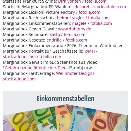
Startseite Frankfurt Skyline:
Dirk Vonten / fotolia.com
Startseite/Marginalbox PR-Wahlen:
sdecoret - stock.adobe.com
Marginalbox Lexikon:
Picture-Factory / fotolia.com
Marginalbox Rechtsschutz:
helmut vogler / fotolia.com
Marginalbox Einkommenstabellen:
magele / fotolia.com
Marginalbox Gegen Gewalt:
www.dbbjnrw.de
Marginalbox Seminare:
kasto / fotolia.com
Marginalbox Gesetze:
endrille / fotolia.com
Marginalbox Einkommensrunde 2026: Friedhelm Windmüller
Marginalbox Kontakt zur Geschäftsstelle:
©MH -
stock.adobe.com / fotolia.com
Marginalbox Gewalt im öD: Sceenshot aus Video,
"
Gefahrenzone öffentlicher Dienst
", dbbj nrw
Marginalbox Tarifverträge:
Wellnhofer Designs -
stock.adobe.com
Einkommenstabellen