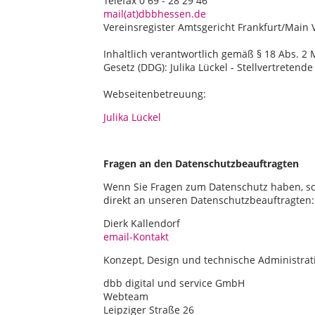
Telefax 0 69 - 28 29 46
mail(at)dbbhessen.de
Vereinsregister Amtsgericht Frankfurt/Main 
Inhaltlich verantwortlich gemäß § 18 Abs. 2 
Gesetz (DDG): Julika Lückel - Stellvertretend
Webseitenbetreuung:
Julika Lückel
Fragen an den Datenschutzbeauftragten
Wenn Sie Fragen zum Datenschutz haben, sch
direkt an unseren Datenschutzbeauftragten:
Dierk Kallendorf
email-Kontakt
Konzept, Design und technische Administrat
dbb digital und service GmbH
Webteam
Leipziger Straße 26