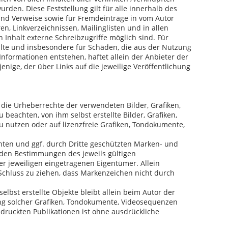
urden. Diese Feststellung gilt für alle innerhalb des
und Verweise sowie für Fremdeinträge in vom Autor
n, Linkverzeichnissen, Mailinglisten und in allen
Inhalt externe Schreibzugriffe möglich sind. Für
halte und insbesondere für Schäden, die aus der Nutzung
nformationen entstehen, haftet allein der Anbieter der
enige, der über Links auf die jeweilige Veröffentlichung
en die Urheberrechte der verwendeten Bilder, Grafiken,
eachten, von ihm selbst erstellte Bilder, Grafiken,
nutzen oder auf lizenzfreie Grafiken, Tondokumente,
nten und ggf. durch Dritte geschützten Marken- und
den Bestimmungen des jeweils gültigen
r jeweiligen eingetragenen Eigentümer. Allein
Schluss zu ziehen, dass Markenzeichen nicht durch
selbst erstellte Objekte bleibt allein beim Autor der
ung solcher Grafiken, Tondokumente, Videosequenzen
druckten Publikationen ist ohne ausdrückliche