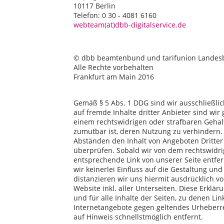
10117 Berlin
Telefon: 0 30 - 4081 6160
webteam(at)dbb-digitalservice.de
© dbb beamtenbund und tarifunion Lande
Alle Rechte vorbehalten
Frankfurt am Main 2016
Gemäß § 5 Abs. 1 DDG sind wir ausschließlich
auf fremde Inhalte dritter Anbieter sind wi
einem rechtswidrigen oder strafbaren Gehal
zumutbar ist, deren Nutzung zu verhindern. A
Abständen den Inhalt von Angeboten Dritter 
überprüfen. Sobald wir von dem rechtswidrig
entsprechende Link von unserer Seite entfer
wir keinerlei Einfluss auf die Gestaltung un
distanzieren wir uns hiermit ausdrücklich vo
Website inkl. aller Unterseiten. Diese Erkläru
und für alle Inhalte der Seiten, zu denen Lin
Internetangebote gegen geltendes Urheberr
auf Hinweis schnellstmöglich entfernt.