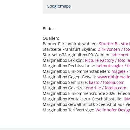
Googlemaps
Bilder
Quellen:
Banner Personalratswahlen:
Shutter B - sto
Startseite Frankfurt Skyline:
Dirk Vonten / fo
Startseite/Marginalbox PR-Wahlen:
sdecoret
Marginalbox Lexikon:
Picture-Factory / fotoli
Marginalbox Rechtsschutz:
helmut vogler / f
Marginalbox Einkommenstabellen:
magele / 
Marginalbox Gegen Gewalt:
www.dbbjnrw.d
Marginalbox Seminare:
kasto / fotolia.com
Marginalbox Gesetze:
endrille / fotolia.com
Marginalbox Einkommensrunde 2026: Fried
Marginalbox Kontakt zur Geschäftsstelle:
©MH
Marginalbox Gewalt im öD: Sceenshot aus Vid
Marginalbox Tarifverträge:
Wellnhofer Desig