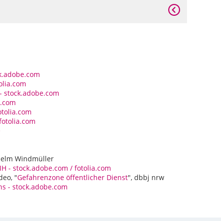
ck.adobe.com
tolia.com
 - stock.adobe.com
a.com
otolia.com
fotolia.com
e
helm Windmüller
 - stock.adobe.com / fotolia.com
eo, "
Gefahrenzone öffentlicher Dienst
", dbbj nrw
ns - stock.adobe.com