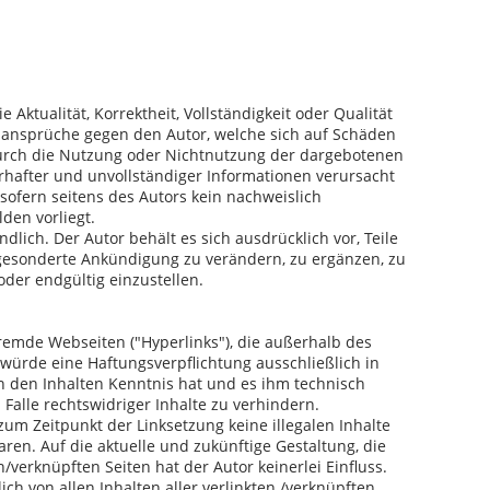
Aktualität, Korrektheit, Vollständigkeit oder Qualität
gsansprüche gegen den Autor, welche sich auf Schäden
 durch die Nutzung oder Nichtnutzung der dargebotenen
rhafter und unvollständiger Informationen verursacht
sofern seitens des Autors kein nachweislich
lden vorliegt.
dlich. Der Autor behält es sich ausdrücklich vor, Teile
gesonderte Ankündigung zu verändern, zu ergänzen, zu
oder endgültig einzustellen.
fremde Webseiten ("Hyperlinks"), die außerhalb des
würde eine Haftungsverpflichtung ausschließlich in
on den Inhalten Kenntnis hat und es ihm technisch
alle rechtswidriger Inhalte zu verhindern.
 zum Zeitpunkt der Linksetzung keine illegalen Inhalte
ren. Auf die aktuelle und zukünftige Gestaltung, die
/verknüpften Seiten hat der Autor keinerlei Einfluss.
ich von allen Inhalten aller verlinkten /verknüpften