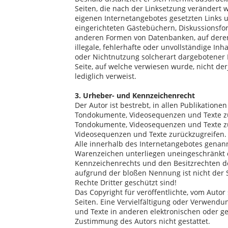
Seiten, die nach der Linksetzung verändert w
eigenen Internetangebotes gesetzten Links 
eingerichteten Gästebüchern, Diskussionsfore
anderen Formen von Datenbanken, auf deren 
illegale, fehlerhafte oder unvollständige In
oder Nichtnutzung solcherart dargebotener I
Seite, auf welche verwiesen wurde, nicht derj
lediglich verweist.
3. Urheber- und Kennzeichenrecht
Der Autor ist bestrebt, in allen Publikation
Tondokumente, Videosequenzen und Texte zu b
Tondokumente, Videosequenzen und Texte zu 
Videosequenzen und Texte zurückzugreifen.
Alle innerhalb des Internetangebotes genan
Warenzeichen unterliegen uneingeschränkt 
Kennzeichenrechts und den Besitzrechten de
aufgrund der bloßen Nennung ist nicht der 
Rechte Dritter geschützt sind!
Das Copyright für veröffentlichte, vom Autor 
Seiten. Eine Vervielfältigung oder Verwend
und Texte in anderen elektronischen oder ge
Zustimmung des Autors nicht gestattet.