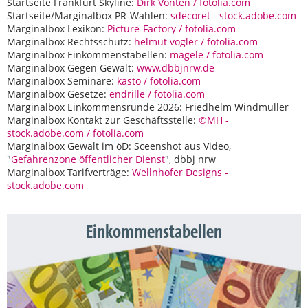
Startseite Frankfurt Skyline:
Dirk Vonten / fotolia.com
Startseite/Marginalbox PR-Wahlen:
sdecoret - stock.adobe.com
Marginalbox Lexikon:
Picture-Factory / fotolia.com
Marginalbox Rechtsschutz:
helmut vogler / fotolia.com
Marginalbox Einkommenstabellen:
magele / fotolia.com
Marginalbox Gegen Gewalt:
www.dbbjnrw.de
Marginalbox Seminare:
kasto / fotolia.com
Marginalbox Gesetze:
endrille / fotolia.com
Marginalbox Einkommensrunde 2026: Friedhelm Windmüller
Marginalbox Kontakt zur Geschäftsstelle:
©MH -
stock.adobe.com / fotolia.com
Marginalbox Gewalt im öD: Sceenshot aus Video,
"
Gefahrenzone öffentlicher Dienst
", dbbj nrw
Marginalbox Tarifverträge:
Wellnhofer Designs -
stock.adobe.com
Einkommenstabellen