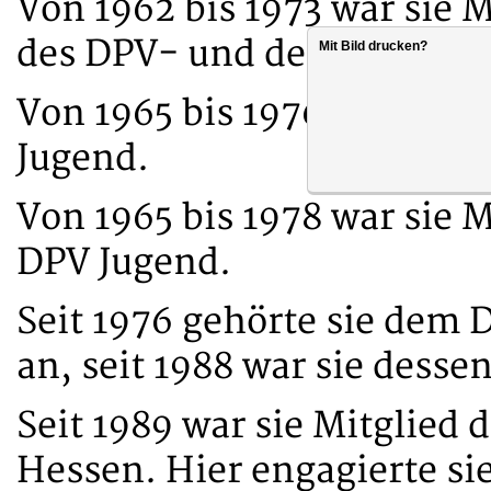
Von 1962 bis 1973 war sie 
des DPV- und der DBB-Jug
Mit Bild drucken?
Von 1965 bis 1976 war sie 
Jugend.
Von 1965 bis 1978 war sie 
DPV Jugend.
Seit 1976 gehörte sie dem
an, seit 1988 war sie desse
Seit 1989 war sie Mitglied
Hessen. Hier engagierte si