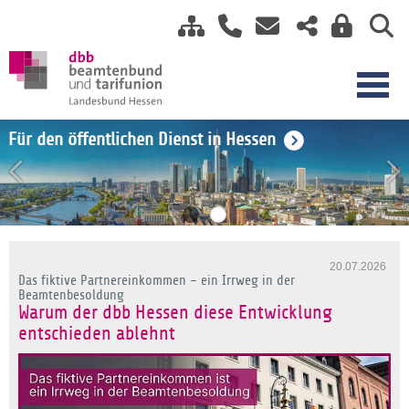
Einkommensrunde TV-H 2026
Für den öffentlichen Dienst in Hessen
20.07.2026
Das fiktive Partnereinkommen – ein Irrweg in der
Beamtenbesoldung
Warum der dbb Hessen diese Entwicklung
entschieden ablehnt