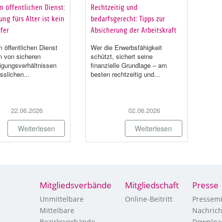
m öffentlichen Dienst:
Rechtzeitig und
ng fürs Alter ist kein
bedarfsgerecht: Tipps zur
fer
Absicherung der Arbeitskraft
 öffentlichen Dienst
Wer die Erwerbsfähigkeit
en von sicheren
schützt, sichert seine
igungsverhältnissen
finanzielle Grundlage – am
sslichen...
besten rechtzeitig und...
22.06.2026
02.06.2026
Weiterlesen
Weiterlesen
Mitgliedsverbände
Mitgliedschaft
Presse
Unmittelbare
Online-Beitritt
Pressemi
Mittelbare
Nachric
Bezirksverbände
Downloa