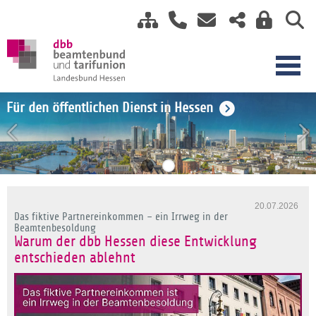
Einkommensrunde TV-H 2026
Für den öffentlichen Dienst in Hessen
20.07.2026
Das fiktive Partnereinkommen – ein Irrweg in der
Beamtenbesoldung
Warum der dbb Hessen diese Entwicklung
entschieden ablehnt