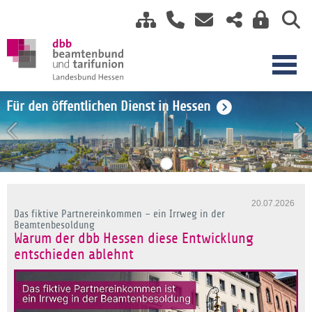
Einkommensrunde TV-H 2026
Für den öffentlichen Dienst in Hessen
20.07.2026
Das fiktive Partnereinkommen – ein Irrweg in der
Beamtenbesoldung
Warum der dbb Hessen diese Entwicklung
entschieden ablehnt